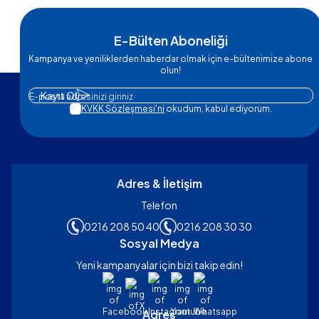
E-Bülten Aboneliği
Kampanya ve yeniliklerden haberdar olmak için e-bültenimize abone
olun!
Kayıt Ol
KVKK Sözleşmesi'ni
okudum, kabul ediyorum.
Adres & İletişim
Telefon
0216 208 50 40
0216 208 30 30
Sosyal Medya
Yeni kampanyalar için bizi takip edin!
Facebook
X
Instagram
Youtube
Whatsapp
Adres