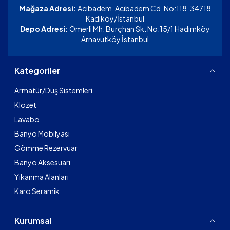
Mağaza Adresi:
Acıbadem, Acıbadem Cd. No:118, 34718
Kadıköy/İstanbul
Depo Adresi:
Ömerli Mh. Burçhan Sk. No:15/1 Hadımköy
Arnavutköy İstanbul
Kategoriler
Armatür/Duş Sistemleri
Klozet
Lavabo
Banyo Mobilyası
Gömme Rezervuar
Banyo Aksesuarı
Yıkanma Alanları
Karo Seramik
Kurumsal